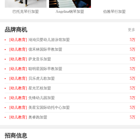
巴托克琴行加盟
Angelina钢琴加盟
伯雅琴行加盟
品牌商机
更多
[幼儿教育]
泑泑贝婴幼儿游泳馆加盟
5万
[幼儿教育]
億禾林国际早教加盟
5万
[幼儿教育]
萨龙音乐加盟
5万
[幼儿教育]
聪明星国际早教加盟
5万
[幼儿教育]
贝乐虎儿歌加盟
5万
[幼儿教育]
星光艺校加盟
5万
[幼儿教育]
先锋幼儿园加盟
5万
[幼儿教育]
美星宝国际幼托中心加盟
5万
[幼儿教育]
奥睿跑加盟
5万
招商信息