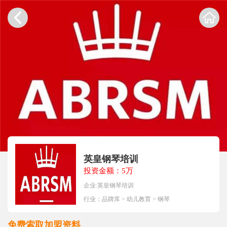
英皇钢琴培训
投资金额：5万
企业:英皇钢琴培训
行业：
品牌库
>
幼儿教育
>
钢琴
免费索取加盟资料