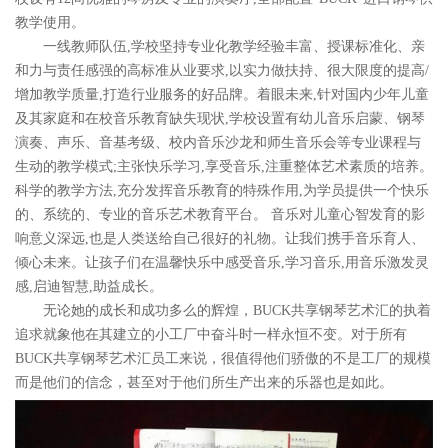
教学使用。
一线教师队伍,学校坚持专业化教学经验丰富、授课标准化、亲
和力与责任感强的高标准从业要求,以实力做扶持、很大限度的提高/
增加教学质量,打造行业服务的好品牌。着眼未来,针对国内少年儿童
及其家庭和在校音乐教育缺失现状,学校设置有幼儿音乐启蒙、钢琴
演奏、声乐、音基考级、校内音乐沙龙和师生音乐会等专业课程与
生动的教学模式;主张快乐学习,享受音乐,注重整体艺术素质的培养。
科学的教学方法,充分发挥音乐教育的特殊作用,为学员提供一个快乐
的、系统的、专业的音乐艺术教育平台。 音乐对儿童心智发育的影
响意义深远,也是人类送给自己很好的礼物。让我们携手音乐育人、
倾心未来。让孩子们在温馨快乐中感受音乐,学习音乐,用音乐激发灵
感,启迪智慧,助益成长。
无论她的成长和成功多么的辉煌，BUCK共享钢琴艺术汇的执着
追求就象他在其建立的小工厂中奋斗时一样永恒不变。对于所有
BUCK共享钢琴艺术汇员工来说，很值得他们骄傲的不是工厂的规模
而是他们的信念，甚至对于他们所生产出来的乐器也是如此。