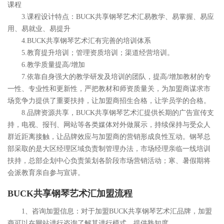
课程
3.课程设计特点：BUCK共享钢琴艺术汇易教学、易掌握、易应
用、易就业、易提升
4.BUCK共享钢琴艺术汇有完善的培训体系
5.教育提升培训；管理资质培训；渠道经营培训。
6.教学质量提高/增加
7.依靠自身强大的教学研发及培训的团队，提高/增加教材的专
一性、专业性和更新性，严把教材和师资质量关，为加盟商谋求市
场竞争力提供了重要扶持，让加盟商招生合格，让学员学的合格。
8.品牌资源共享，BUCK共享钢琴艺术汇提供长期的广告宣传支
持，电视、报刊、网站等各类媒体对外做展示，持续保持与受众人
群近距离接触，让品牌效应与加盟商的营销形成良性互动。
钢琴总
部采取的是大区经理区域负责制管理办法，市场经理亲临一线培训
扶持，总部企划中心负责策划各阶段市场营销活动；寒、暑假期将
会派教育亲自参与宣讲。
BUCK共享钢琴艺术汇加盟流程
1、咨询加盟信息：对于加盟BUCK共享钢琴艺术汇品牌，加盟
商可以在网站进行咨询了解其进行模式，提供熟知度。