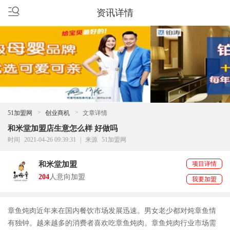
资讯详情
51加盟网
创业商机
文章详情
和米堂加盟店生意怎么样 好做吗
时间
2021-04-26 09:39:31
|
来源
51加盟网
和米堂加盟
项目详情
204
人意向加盟
我要加盟
章鱼炖肉近年来在国内餐饮市场发展迅速。男女老少都对炖章鱼情
有独钟。越来越多的消费者喜欢吃章鱼炖肉。章鱼炖肉行业市场需