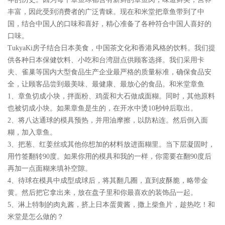
丰富，因此受到消费者的广泛青睐。现在和米堂把章鱼带到了中
国，结合中国人的口味和喜好，精心准备了各种符合中国人喜好的
口味。
TukyaKi房子结合日本美食，中国茶文化和香港风格的饮料。我们提
供各种日本保健饮料、小吃和台湾甜点供顾客选择。我们采用卡
夫、雀巢等国内大型食品生产企业最严格的质量标准，确保食品安
全，让顾客品尝到最美味、最健康、最放心的食品。和米堂章鱼
1、章鱼切成小块，拌面粉、鸡蛋和大石做成面糊。同时，其他原料
也被切成小块。如果章鱼是生的，在开水中烫10秒钟后取出。
2、将八达通球的模具预热，并用油摩擦，以防粘连。然后倒入面
糊，加入章鱼。
3、把葱、红姜丝或其他你想加的材料放进面糊里。当下层凝固时，
用竹签翻转90度。如果你用的模具和我的一样，你需要在翻90度后
再加一点面糊来填补空隙。
4、待球在模具中成型成球后，将其翻几圈，直到皮酥脆，略带金
黄。然后把它拿出来，放在盘子里和你最喜欢的装饰品一起。
5、淋上特制的肉丸酱，挤上日本蛋黄酱，撒上柴鱼片，趁热吃！和
米堂是怎么做的？