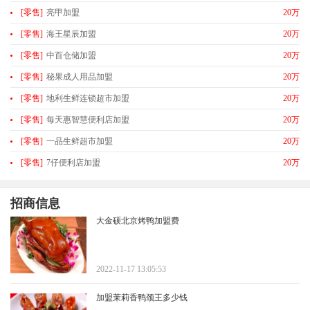
[零售]
亮甲加盟
20万
[零售]
海王星辰加盟
20万
[零售]
中百仓储加盟
20万
[零售]
秘果成人用品加盟
20万
[零售]
地利生鲜连锁超市加盟
20万
[零售]
每天惠智慧便利店加盟
20万
[零售]
一品生鲜超市加盟
20万
[零售]
7仔便利店加盟
20万
招商信息
大金硕北京烤鸭加盟费
2022-11-17 13:05:53
加盟茉莉香鸭颈王多少钱