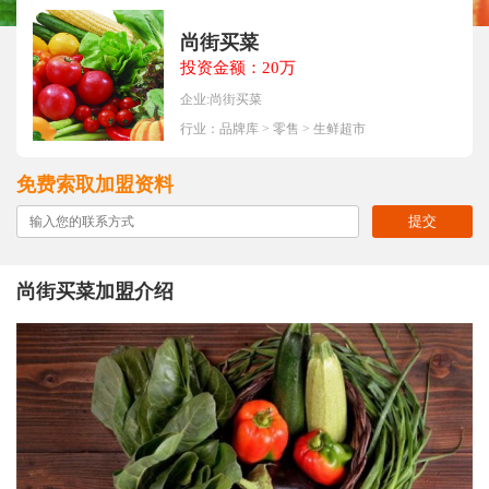
尚街买菜
投资金额：20万
企业:尚街买菜
行业：
品牌库
>
零售
>
生鲜超市
免费索取加盟资料
提交
尚街买菜加盟介绍