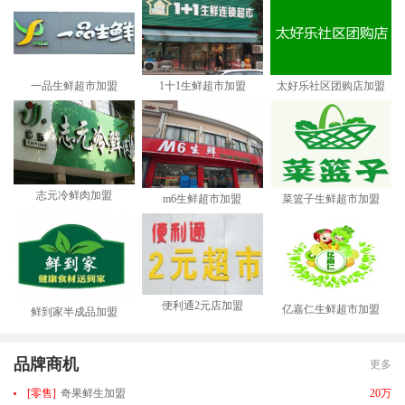
一品生鲜超市加盟
1十1生鲜超市加盟
太好乐社区团购店加盟
志元冷鲜肉加盟
m6生鲜超市加盟
菜篮子生鲜超市加盟
便利通2元店加盟
亿嘉仁生鲜超市加盟
鲜到家半成品加盟
品牌商机
更多
[零售]
奇果鲜生加盟
20万