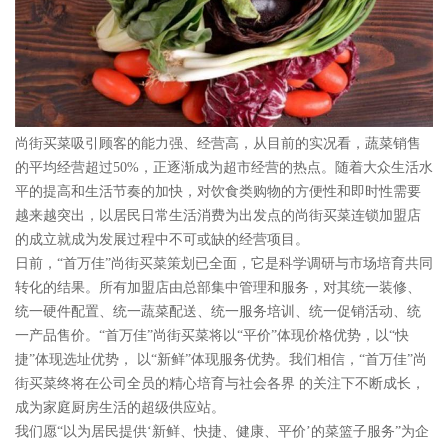
尚街买菜吸引顾客的能力强、经营高，从目前的实况看，蔬菜销售
的平均经营超过50%，正逐渐成为超市经营的热点。随着大众生活水
平的提高和生活节奏的加快，对饮食类购物的方便性和即时性需要
越来越突出，以居民日常生活消费为出发点的尚街买菜连锁加盟店
的成立就成为发展过程中不可或缺的经营项目。
日前，“首万佳”尚街买菜策划已全面，它是科学调研与市场培育共同
转化的结果。所有加盟店由总部集中管理和服务，对其统一装修、
统一硬件配置、统一蔬菜配送、统一服务培训、统一促销活动、统
一产品售价。“首万佳”尚街买菜将以“平价”体现价格优势，以“快
捷”体现选址优势， 以“新鲜”体现服务优势。我们相信，“首万佳”尚
街买菜终将在公司全员的精心培育与社会各界 的关注下不断成长，
成为家庭厨房生活的超级供应站。
我们愿“以为居民提供‘新鲜、快捷、健康、平价’的菜篮子服务”为企