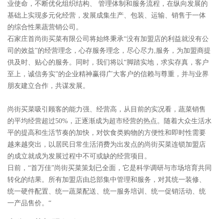
业使命，不断优化组织结构、 管理体制和服务流程，在纵向发展的
基础上实现多元化经营，发展成集生产、包装、运输、销售于一体
的综合性果蔬营销公司。
石家庄首尚街买菜有限公司将始终秉承“没有加盟店的利益就没有公
司的效益”的经营理念，心存服务理念，尽心尽力,服务，为加盟商提
供及时、贴心的服务。同时，我们将以“脚踏实地，求实存真，客户
至上，诚信务实”的企业精神赢得广大客户的信赖与尊重，并与业界
朋友建立合作，共谋发展。
尚街买菜吸引顾客的能力强、经营高，从目前的实况看，蔬菜销售
的平均经营超过50%，正逐渐成为超市经营的热点。随着大众生活水
平的提高和生活节奏的加快，对饮食类购物的方便性和即时性需要
越来越突出，以居民日常生活消费为出发点的尚街买菜连锁加盟店
的成立就成为发展过程中不可或缺的经营项目。
日前，“首万佳”尚街买菜策划已全面，它是科学调研与市场培育共同
转化的结果。所有加盟店由总部集中管理和服务，对其统一装修、
统一硬件配置、统一蔬菜配送、统一服务培训、统一促销活动、统
一产品售价。“