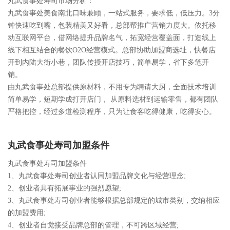
丸武食事处寿司市场分析：
丸武食事处美食南北口味兼顾，一站式服务，要求低，低压力。3分
钟快速吃到嘴，包装精美又好看，总部帮推广营销力度大。依托移
动互联网平台，借网络提升品牌名气，拓宽经营覆盖面，打造线上
线下相互结合的餐饮O2O经营模式。总部协助加盟商选址，快餐店
开到内陆大街小巷，团队传授开店技巧，简单易学，省下多笔开
销。
由丸武食事处总部提供原材料，不用专为聘请大厨，全面技术培训
简单易学，短期学成打开店门， 从原料选材到运输零售，都有团队
严格把控，经过多道检测程序，只为让食客吃得健康，吃得安心。
丸武食事处寿司加盟条件
丸武食事处寿司加盟条件
1、丸武食事处寿司创业者认同加盟品牌文化与经营理念;
2、创业者具有拓展事业的强烈愿望;
3、丸武食事处寿司创业者能够根据总部规定的城市类别，交纳相应
的加盟费用;
4、创业者自觉接受品牌总部的管理，不可跨区域经营;