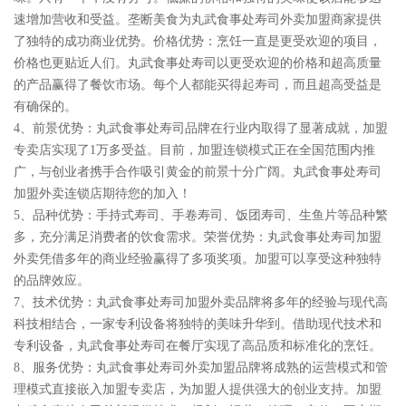
速增加营收和受益。垄断美食为丸武食事处寿司外卖加盟商家提供
了独特的成功商业优势。价格优势：烹饪一直是更受欢迎的项目，
价格也更贴近人们。丸武食事处寿司以更受欢迎的价格和超高质量
的产品赢得了餐饮市场。每个人都能买得起寿司，而且超高受益是
有确保的。
4、前景优势：丸武食事处寿司品牌在行业内取得了显著成就，加盟
专卖店实现了1万多受益。目前，加盟连锁模式正在全国范围内推
广，与创业者携手合作吸引黄金的前景十分广阔。丸武食事处寿司
加盟外卖连锁店期待您的加入！
5、品种优势：手持式寿司、手卷寿司、饭团寿司、生鱼片等品种繁
多，充分满足消费者的饮食需求。荣誉优势：丸武食事处寿司加盟
外卖凭借多年的商业经验赢得了多项奖项。加盟可以享受这种独特
的品牌效应。
7、技术优势：丸武食事处寿司加盟外卖品牌将多年的经验与现代高
科技相结合，一家专利设备将独特的美味升华到。借助现代技术和
专利设备，丸武食事处寿司在餐厅实现了高品质和标准化的烹饪。
8、服务优势：丸武食事处寿司外卖加盟品牌将成熟的运营模式和管
理模式直接嵌入加盟专卖店，为加盟人提供强大的创业支持。加盟