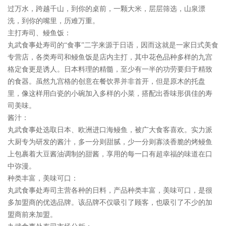
过万水，跨越千山，到你的桌前，一颗大米，层层筛选，山泉漂
洗，到你的嘴里，历难万重。
主打寿司、鳗鱼饭：
丸武食事处寿司的“食事”二字来源于日语，因而这就是一家日式美食
专营店，各类寿司和鳗鱼饭是店内主打，其中花色品种多样的九宫
格定食更是诱人。日本料理的精髓，至少有一半的功劳要归于精致
的食器。虽然九宫格的创意在餐饮界并非首开，但是原木的托盘
里，像这样用白瓷的小碗加入多样的小菜，搭配出香味形俱佳的寿
司美味。
酱汁：
丸武食事处选取日本、欧洲进口海鳗鱼，被广大食客喜欢。实力派
大厨专为研发的酱汁，多一分则甜腻，少一分则寡淡香脆的烤鳗鱼
上包裹着大豆酱油调制的甜酱，享用的每一口有超幸福的味道在口
中弥漫。
种类丰富，美味可口：
丸武食事处寿司主营各种的日料，产品种类丰富，美味可口，是很
多加盟商的优选品牌。该品牌不仅吸引了顾客，也吸引了不少的加
盟商前来加盟。