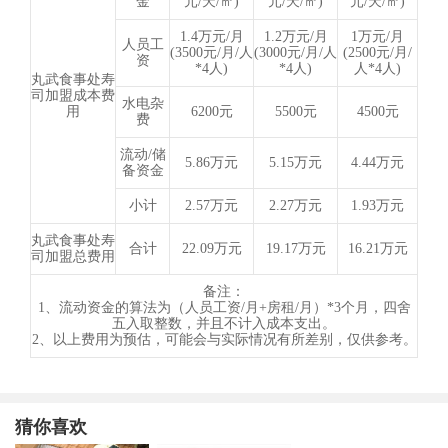
金
元/天/㎡)
元/天/㎡)
元/天/㎡)
1.4万元/月
1.2万元/月
1万元/月
人员工
(3500元/月/人
(3000元/月/人
(2500元/月/
资
*4人)
*4人)
人*4人)
丸武食事处寿
司加盟成本费
水电杂
用
6200元
5500元
4500元
费
流动/储
5.86万元
5.15万元
4.44万元
备资金
小计
2.57万元
2.27万元
1.93万元
丸武食事处寿
合计
22.09万元
19.17万元
16.21万元
司加盟总费用
备注：
1、流动资金的算法为（人员工资/月+房租/月）*3个月，四舍
五入取整数，并且不计入成本支出。
2、以上费用为预估，可能会与实际情况有所差别，仅供参考。
猜你喜欢