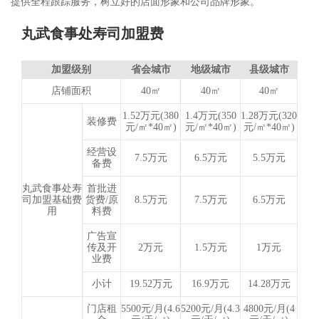
提供全程跟踪服务，树立好的店面形象和公司品牌形象。
丸武食事处寿司加盟费
加盟级别
省会城市
地级城市
县级城市
店铺面积
40㎡
40㎡
40㎡
1.52万元(380
1.4万元(350
1.28万元(320
装修费
元/㎡*40㎡)
元/㎡*40㎡)
元/㎡*40㎡)
经营设
7.5万元
6.5万元
5.5万元
备费
丸武食事处寿
首批进
司加盟基础费
货费/原
8.5万元
7.5万元
6.5万元
用
料费
广告宣
传及开
2万元
1.5万元
1万元
业费
小计
19.52万元
16.9万元
14.28万元
门店租
5500元/月(4.6
5200元/月(4.3
4800元/月(4