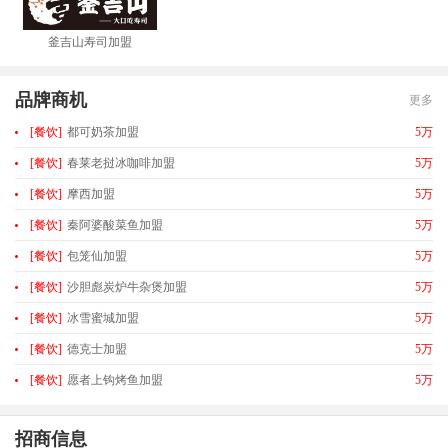
釜吉山寿司加盟
品牌商机
更多
[餐饮]
都可奶茶加盟
5万
[餐饮]
春莱老挝冰咖啡加盟
5万
[餐饮]
摩西加盟
5万
[餐饮]
秦阿婆酸菜鱼加盟
5万
[餐饮]
包笼仙加盟
5万
[餐饮]
沙胆彪炭炉牛杂煲加盟
5万
[餐饮]
冰雪蜜城加盟
5万
[餐饮]
德克士加盟
5万
[餐饮]
愿者上钩烤鱼加盟
5万
招商信息