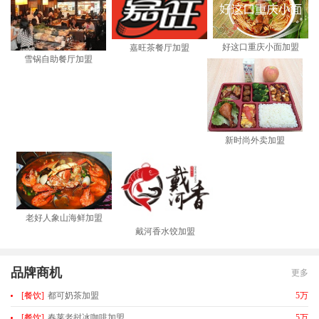
好这口重庆小面加盟
嘉旺茶餐厅加盟
雪锅自助餐厅加盟
新时尚外卖加盟
老好人象山海鲜加盟
戴河香水饺加盟
品牌商机
更多
[餐饮]
都可奶茶加盟
5万
[餐饮]
春莱老挝冰咖啡加盟
5万