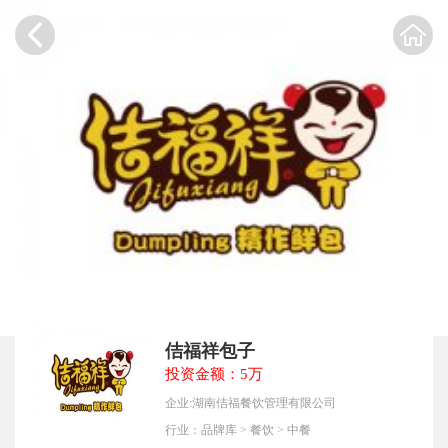
佶福祥包子
投资金额：5万
企业:湖南佶福餐饮管理有限公司
行业：
品牌库
>
餐饮
>
中餐