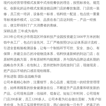
现代化经营管理模式发展中式传统餐饮的理念，按照标准化、规范
化、创新化的运作模式发展连锁品牌门店的餐饮集团。门店统一装
修，员工统一培训，设备统一标准，馅料统一配送，包点统一重量
等标准操作模式，让口味、品质在各门店达到统一，产品一经推
出，便立即得到了广大消费者的青睐。
深耕品质 三年成为省内
2013年公司长沙市雨花区环保科技产业园投资建立5000平方米的制
馅中央工厂，包点行业先河。工厂严格按照QS认证体系设计流程，
引进全套检验检测设备，让每一个制馅环节可控、安全、放心、有
保障；并建立自己的冷链物流体系，馅料快速新鲜的到达门店；在
原材料选购方面，所有原材料均能溯源，并与国内品牌达成长期的
战略合作关系；在包制上，坚持把制作流程放到门店，现做现卖，
把产品以不错的口感呈现给顾客。
开拓进取 团队促战略升级
公司本着精心制作，注重细节，良心品质，规范统一的经营管理理
念，始终将顾客的饮食健康放在位，不断提升产品质量和研发新的
产品。公司现有品牌：佶福祥、馄食记。短短三年时间，公司现有
门店200多家，员工1200多人。公司本着为社会做出贡献，为客户创
造价值，为员工实现梦想的宗旨，用心做好每一只包子，把真正的