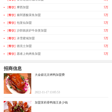
[餐饮]
摩西加盟
5万
[餐饮]
秦阿婆酸菜鱼加盟
5万
[餐饮]
包笼仙加盟
5万
[餐饮]
沙胆彪炭炉牛杂煲加盟
5万
[餐饮]
冰雪蜜城加盟
5万
[餐饮]
德克士加盟
5万
[餐饮]
愿者上钩烤鱼加盟
5万
招商信息
大金硕北京烤鸭加盟费
2022-11-17 13:05:53
加盟茉莉香鸭颈王多少钱