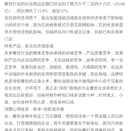
餐饮行业的社会商品总额已经达到了两万六千二百四十六亿（26246
亿），同比增长了11.8%，接近12%。
在目前经济局势下，面点加盟连锁店铺是在现有经济体系下影响较
小的经济个体，因为它的销售模式不受互联网影响，它的性质和需
求不受经济危机影响。佶福祥自2013年成立以来，目前已有百来家
门店。
特色产品，多元化市场形成
未来餐饮行业的整体竞争由单纯的价格竞争，产品质量竞争，发展
到产品与企业品牌的竞争，文化品味的竞争，由单店经营、单一业
态竞争，发展到多业态，连锁化、集团化、大规模的竞争。在这其
中后端的中央厨房的应用和管理是取胜的关键，而在前端，品牌特
色是传统餐饮的立身之本。餐饮连锁业做大做强的中心在于完备的
后台支持。大环境下，真正走“亲民”路线的大众餐饮企业依然红火，
甚至比以前更好。佶福祥精作鲜包口味多达数十种，针对老人、小
孩、女性各种不同人群，研发各种口味。
消费心理改变，标准+创新成关键
在，餐饮业每年有近三万亿规模，然而却没有一个营业额上百亿的
企业。打造规模级的企业，其中关键要素在于标准化，因为只有标
准化才可以复制，复制才能规模化。想把中餐打造成像炸鸡店、麦