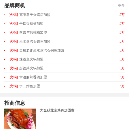
品牌商机
更多
[火锅]
宽窄巷子火锅店加盟
5万
[火锅]
干锅香辣虾加盟
5万
[火锅]
李雷与韩梅梅加盟
5万
[火锅]
泉水蒸汽石锅鱼加盟
5万
[火锅]
美厨老爹泉水蒸汽石锅鱼加盟
5万
[火锅]
辣道鱼火锅加盟
5万
[火锅]
彤德莱火锅加盟
5万
[火锅]
拿渡麻辣香锅加盟
5万
[火锅]
李二鲜鱼加盟
5万
招商信息
大金硕北京烤鸭加盟费