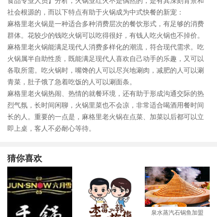
食品专业人员】分析，火锅业红火不是偶然的，是有其深刻背景和
社会根源的，而以下特点有助于火锅成为中式快餐的新宠：
麻格里老火锅是一种适合多种消费层次的餐饮形式，有足够的消费
群体。花较少的钱吃火锅可以吃得很好，有钱人吃火锅也不掉价。
麻格里老火锅能满足现代人消费多样化的潮流，符合现代需求。吃
火锅属半自助性质，既能满足现代人喜欢自己动手的乐趣，又可以
各取所需。吃火锅时，嘴馋的人可以尽兴地涮肉，减肥的人可以涮
青菜，肚子饿了急着吃饭的人可以涮面条。
麻格里老火锅热闹、热情的就餐环境，还有助于形成沟通交际的热
烈气氛，长时间闲聊，火锅里菜也不会凉，非常适合喝酒用餐时间
长的人。重要的一点是，麻格里老火锅在点菜、加菜以后都可以立
即上桌，客人不必耐心等待。
猜你喜欢
泉水蒸汽石锅鱼加盟