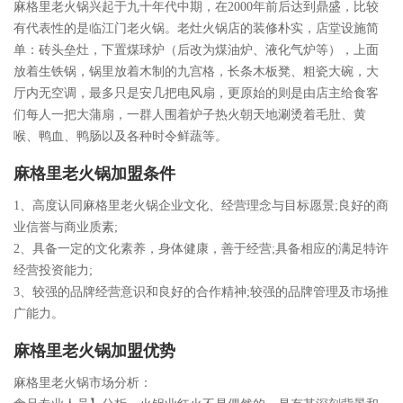
麻格里老火锅兴起于九十年代中期，在2000年前后达到鼎盛，比较
有代表性的是临江门老火锅。老灶火锅店的装修朴实，店堂设施简
单：砖头垒灶，下置煤球炉（后改为煤油炉、液化气炉等），上面
放着生铁锅，锅里放着木制的九宫格，长条木板凳、粗瓷大碗，大
厅内无空调，最多只是安几把电风扇，更原始的则是由店主给食客
们每人一把大蒲扇，一群人围着炉子热火朝天地涮烫着毛肚、黄
喉、鸭血、鸭肠以及各种时令鲜蔬等。
麻格里老火锅加盟条件
1、高度认同麻格里老火锅企业文化、经营理念与目标愿景;良好的商
业信誉与商业质素;
2、具备一定的文化素养，身体健康，善于经营;具备相应的满足特许
经营投资能力;
3、较强的品牌经营意识和良好的合作精神;较强的品牌管理及市场推
广能力。
麻格里老火锅加盟优势
麻格里老火锅市场分析：