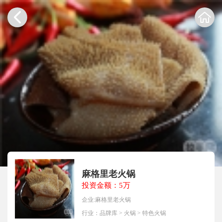
麻格里老火锅
投资金额：5万
企业:麻格里老火锅
行业：
品牌库
>
火锅
>
特色火锅