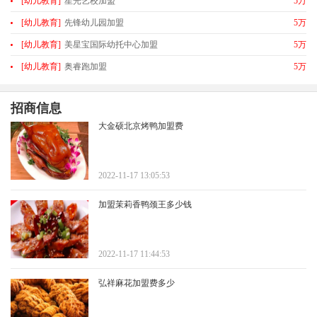
[幼儿教育]
星光艺校加盟
5万
[幼儿教育]
先锋幼儿园加盟
5万
[幼儿教育]
美星宝国际幼托中心加盟
5万
[幼儿教育]
奥睿跑加盟
5万
招商信息
大金硕北京烤鸭加盟费
2022-11-17 13:05:53
加盟茉莉香鸭颈王多少钱
2022-11-17 11:44:53
弘祥麻花加盟费多少