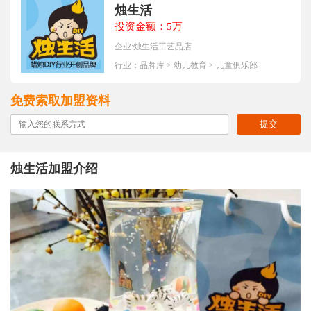
烛生活
投资金额：5万
企业:烛生活工艺品店
行业：
品牌库
>
幼儿教育
>
儿童俱乐部
免费索取加盟资料
提交
烛生活加盟介绍