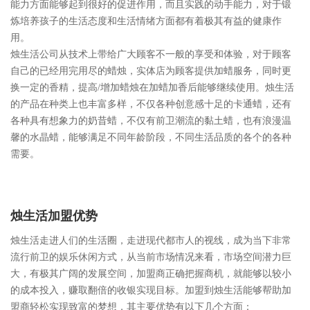
能力方面能够起到很好的促进作用，而且实践的动手能力，对于锻
炼培养孩子的生活态度和生活情绪方面都有着极其有益的健康作
用。
烛生活公司从技术上带给广大顾客不一般的享受和体验，对于顾客
自己的已经用完用尽的蜡烛，实体店为顾客提供加蜡服务，同时更
换一定的香精，提高/增加蜡烛在加蜡加香后能够继续使用。烛生活
的产品在种类上也丰富多样，不仅各种创意感十足的卡通蜡，还有
各种具有想象力的奶昔蜡，不仅有前卫潮流的黏土蜡，也有浪漫温
馨的水晶蜡，能够满足不同年龄阶段，不同生活品质的各个的各种
需要。
烛生活加盟优势
烛生活走进人们的生活圈，走进现代都市人的视线，成为当下非常
流行前卫的娱乐休闲方式，从当前市场情况来看，市场空间潜力巨
大，有极其广阔的发展空间，加盟商正确把握商机，就能够以较小
的成本投入，赚取翻倍的收银实现目标。加盟到烛生活能够帮助加
盟商轻松实现致富的梦想，其主要优势有以下几个方面：