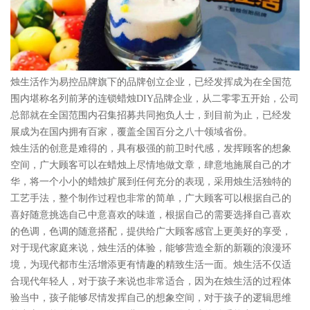
烛生活作为易控品牌旗下的品牌创立企业，已经发挥成为在全国范
围内堪称名列前茅的连锁蜡烛DIY品牌企业，从二零零五开始，公司
总部就在全国范围内召集招募共同抱负人士，到目前为止，已经发
展成为在国内拥有百家，覆盖全国百分之八十领域省份。
烛生活的创意是难得的，具有极强的前卫时代感，发挥顾客的想象
空间，广大顾客可以在蜡烛上尽情地做文章，肆意地施展自己的才
华，将一个小小的蜡烛扩展到任何充分的表现，采用烛生活独特的
工艺手法，整个制作过程也非常的简单，广大顾客可以根据自己的
喜好随意挑选自己中意喜欢的味道，根据自己的需要选择自己喜欢
的色调，色调的随意搭配，提供给广大顾客感官上更美好的享受，
对于现代家庭来说，烛生活的体验，能够营造全新的新颖的浪漫环
境，为现代都市生活增添更有情趣的精致生活一面。烛生活不仅适
合现代年轻人，对于孩子来说也非常适合，因为在烛生活的过程体
验当中，孩子能够尽情发挥自己的想象空间，对于孩子的逻辑思维