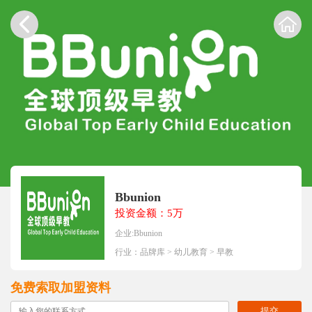
Bbunion
投资金额：5万
企业:Bbunion
行业：
品牌库
>
幼儿教育
>
早教
免费索取加盟资料
提交