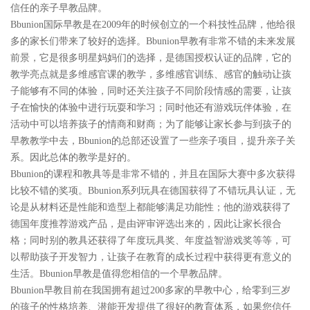
信任的亲子早教品牌。
Bbunion国际早教是在2009年的时候创立的一个科技性品牌，他给很
多的家长们带来了较好的选择。Bbunion早教有非常不错的未来发展
前景，它是很多明星妈妈们的选择，是德国授权认证的品牌，它的
教学亮点就是多维感官课的教学，多维感官训练、感官的触动让孩
子能够有不同的体验，同时还关注孩子不同阶段情感的需要，让孩
子在愉快的体验中进行玩耍和学习；同时他还有游戏玩伴体验，在
活动中可以培养孩子的情商和财商；为了能够让家长参与到孩子的
早教教学中去，Bbunion的总部还设置了一些亲子项目，提升亲子关
系。因此总体的教学是好的。
Bbunion的课程和教具等是非常不错的，并且在国际大赛中多次获得
比较不错的奖项。Bbunion系列玩具在德国获得了不错玩具认证，无
论是从材料还是性能和造型上都能够满足功能性；他的游戏获得了
德国年度推荐游戏产品，是由评审评选出来的，因此让家长很合
格；同时别的教具还获得了年度玩具奖、年度益智游戏奖等等，可
以帮助孩子开发智力，让孩子在教育的成长过程中获得更有意义的
生活。Bbunion早教是值得您相信的一个早教品牌。
Bbunion早教目前在我国拥有超过200多家的早教中心，给零到三岁
的孩子的性格培养、潜能开发提供了很好的教育体系，如果您信任